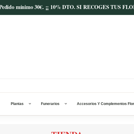
ores. Pedido mínimo 30€. ¡¡ 10% DTO. SI RECOGES TUS 
Plantas
Funerarios
Accesorios Y Complementos Flor