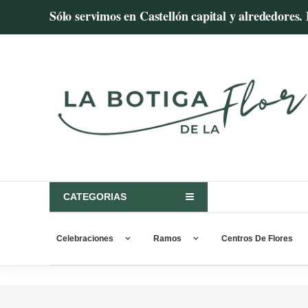
Skip
Sólo servimos en Castellón capital y alreded
to
content
Envío
de
flores
a
domicilio
Castellón
CATEGORIAS
–
Celebraciones
Ramos
Centros De Flores
Regalar
flores
online