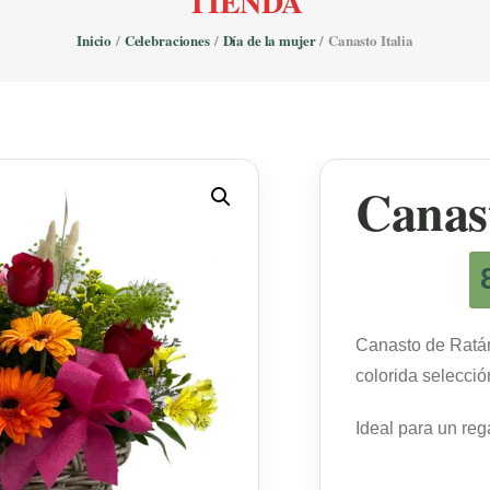
TIENDA
Inicio
/
Celebraciones
/
Día de la mujer
/ Canasto Italia
Canast
Canasto de Ratá
colorida selecció
Ideal para un rega