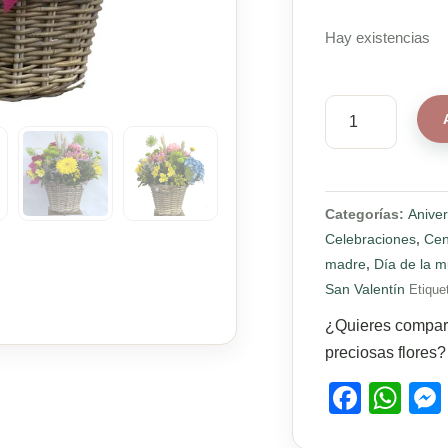
Hay existencias
Canasto
Italia
cantidad
Categorías:
Aniver
Celebraciones
,
Cen
madre
,
Día de la m
San Valentín
Etique
¿Quieres compart
preciosas flores?
Face
Wh