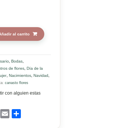
Añadir al carrito
sario
,
Bodas
,
tros de flores
,
Día de la
ujer
,
Nacimientos
,
Navidad
,
ta:
canasto flores
ir con alguien estas
book
atsApp
Messenger
Email
Compartir