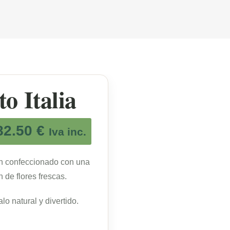
o Italia
82.50
€
Iva inc.
n confeccionado con una
n de flores frescas.
lo natural y divertido.