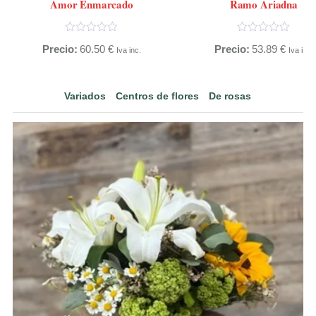
Amor Enmarcado
Ramo Ariadna
Precio:
60.50
€
Precio:
53.89
€
Iva inc.
Iva inc.
Variados
Centros de flores
De rosas