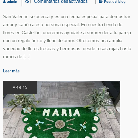
Comentarios desactivados
admin
Post del blog
en
Flores
para
San Valentín se acerca y es una fecha especial para demostrar
San
Valentín»San
amor y cariño a esa persona especial. En nuestra tienda de
Valentín:
Celebrar
flores en Castellón, queremos ayudarte a sorprender a tu pareja
con
con un regalo único y lleno de amor. Ofrecemos una amplia
Flores
en
variedad de flores frescas y hermosas, desde rosas rojas hasta
Castellón»
ramos de […]
Leer más
ABR 15