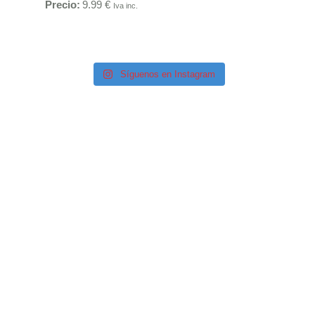
Precio:
9.99
€
Iva inc.
Síguenos en Instagram