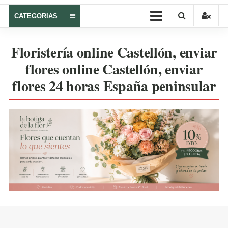
Castellón
CATEGORIAS
–
Regalar
Floristería online Castellón, enviar
flores
flores online Castellón, enviar
online
flores 24 horas España peninsular
La
botiga
de
la
flor
|
flores
online
Castellón