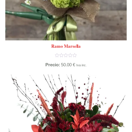
Ramo Marsella
Precio:
50.00
€
Iva inc.