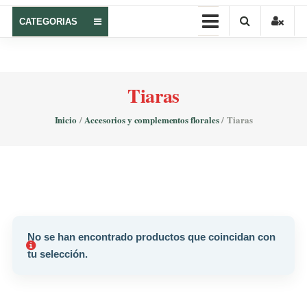
Castellón
CATEGORIAS
–
Regalar
flores
Tiaras
online
La
Inicio
/
Accesorios y complementos florales
/ Tiaras
botiga
de
la
flor
|
flores
online
No se han encontrado productos que coincidan con
Castellón
tu selección.