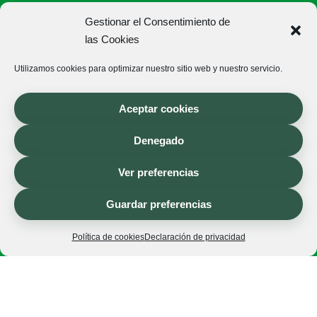
Cookies
Gestionar el Consentimiento de
las Cookies
Contacto
Utilizamos cookies para optimizar nuestro sitio web y nuestro servicio.
Donde y cómo entregamos
Aceptar cookies
Denegado
Entregas en Castellón
Resto de España
Ver preferencias
Guardar preferencias
Quienes somos
Política de cookies
Declaración de privacidad
Gestionar consentimiento
Sobre nosotros
Donde estamos