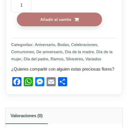
Ramo
de
flores
Añadir al carrito
Mediterráneo
cantidad
Categorías:
Aniversario
,
Bodas
,
Celebraciones
,
Comuniones
,
De aniversario
,
Día de la madre
,
Día de la
mujer
,
Día del padre
,
Ramos
,
Silvestres
,
Variados
¿Quieres compartir con alguien estas preciosas flores?
Facebook
WhatsApp
Messenger
Email
Compartir
Valoraciones (0)