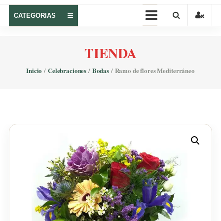
Castellón
CATEGORIAS
–
Regalar
TIENDA
flores
Inicio
/
Celebraciones
/
Bodas
/ Ramo de flores Mediterráneo
online
La
botiga
de
la
flor
|
flores
online
Castellón