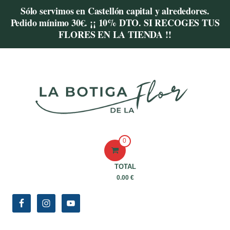
Sólo servimos en Castellón capital y alrededores.
Pedido mínimo 30€. ¡¡ 10% DTO. SI RECOGES TUS
FLORES EN LA TIENDA !!
0
TOTAL
0.00 €