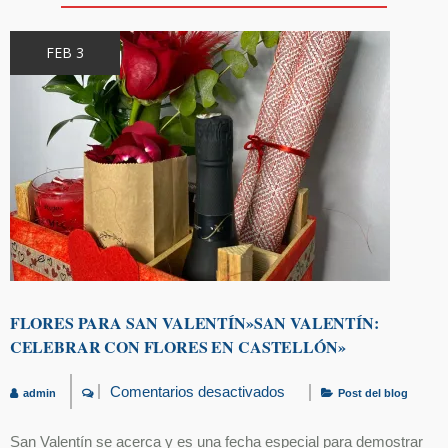
FEB 3
FLORES PARA SAN VALENTÍN»SAN VALENTÍN:
CELEBRAR CON FLORES EN CASTELLÓN»
Comentarios desactivados
admin
Post del blog
en
Flores
para
San Valentín se acerca y es una fecha especial para demostrar
San