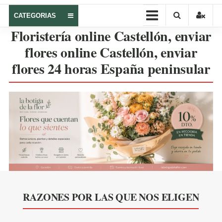
Castellón
CATEGORIAS
–
Floristería online Castellón, enviar
Regalar
flores online Castellón, enviar
flores
flores 24 horas España peninsular
online
La
botiga
de
la
flor
|
flores
online
Castellón
RAZONES POR LAS QUE NOS ELIGEN