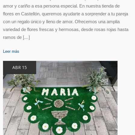
Valentín»San
amor y cariño a esa persona especial. En nuestra tienda de
Valentín:
Celebrar
flores en Castellón, queremos ayudarte a sorprender a tu pareja
con
con un regalo único y lleno de amor. Ofrecemos una amplia
Flores
en
variedad de flores frescas y hermosas, desde rosas rojas hasta
Castellón»
ramos de […]
Leer más
ABR 15