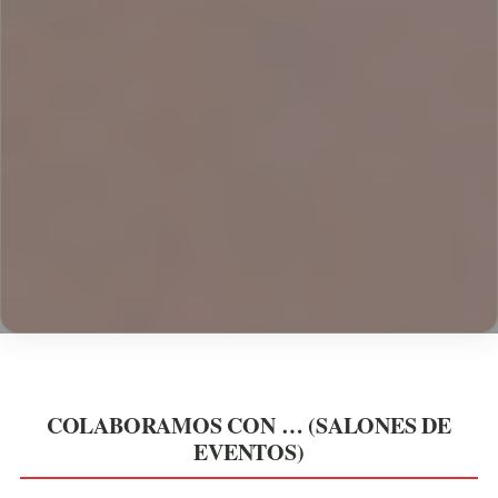
edo
pr
COLABORAMOS CON … (SALONES DE
EVENTOS)