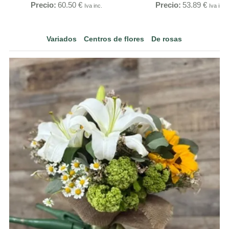
Precio:
60.50
€
Precio:
53.89
€
Iva inc.
Iva inc.
Variados
Centros de flores
De rosas